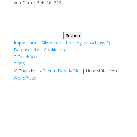
von
Dara
|
Feb. 10, 2024
Suchen
nach:
Impressum – Bildrechte – Haftungsausschluss *)
Datenschutz – Cookies *)
Facebook
RSS
© ThankNet -
Gudrun Dara Müller
| Unterstützt von
WolfsPress